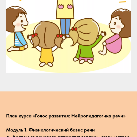
План курса «Голос развития: Нейропедагогика речи»
Модуль 1. Физиологический базис речи
Анатомия речевого аппарата: гортань, язык, мягкое